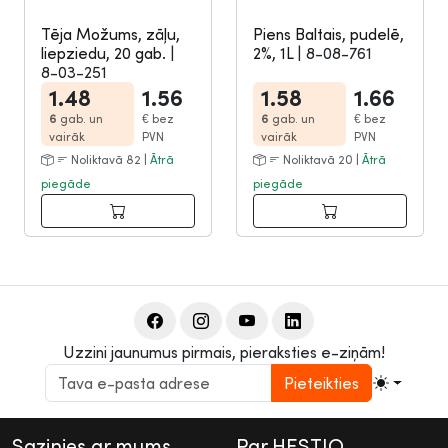
Tēja Možums, zāļu,
Piens Baltais, pudelē,
liepziedu, 20 gab.
|
2%, 1L
|
8-08-761
8-03-251
1.48
1.56
1.58
1.66
6
gab. un
€
bez
6
gab. un
€
bez
vairāk
PVN
vairāk
PVN
Noliktavā 82 |
Ātrā
Noliktavā 20 |
Ātrā
piegāde
piegāde
Uzzini jaunumus pirmais, pieraksties e-ziņām!
Pieteikties
Sazinies ar mums
Par HESTIO