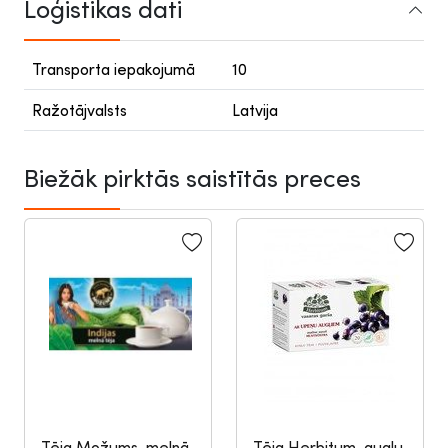
Loģistikas dati
Transporta iepakojumā
10
Ražotājvalsts
Latvija
Biežāk pirktās saistītās preces
Tēja Možums, melnā,
Tēja Herbitum, augļu,