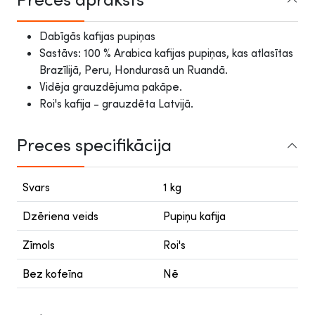
Dabīgās kafijas pupiņas
Sastāvs: 100 % Arabica kafijas pupiņas, kas atlasītas
Brazīlijā, Peru, Hondurasā un Ruandā.
Vidēja grauzdējuma pakāpe.
Roi's kafija - grauzdēta Latvijā.
Preces specifikācija
Svars
1 kg
Dzēriena veids
Pupiņu kafija
Zīmols
Roi's
Bez kofeīna
Nē