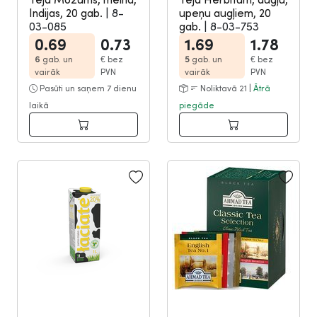
Indijas, 20 gab.
|
8-
upeņu augļiem, 20
03-085
gab.
|
8-03-753
0.69
0.73
1.69
1.78
6
gab. un
€
bez
5
gab. un
€
bez
vairāk
PVN
vairāk
PVN
Pasūti un saņem 7 dienu
Noliktavā 21 |
Ātrā
laikā
piegāde