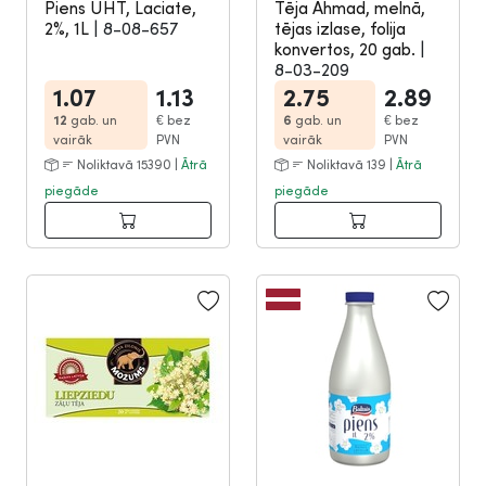
Piens UHT, Laciate,
Tēja Ahmad, melnā,
2%, 1L
|
8-08-657
tējas izlase, folija
konvertos, 20 gab.
|
8-03-209
1.07
1.13
2.75
2.89
12
gab. un
€
bez
6
gab. un
€
bez
vairāk
PVN
vairāk
PVN
Noliktavā 15390 |
Ātrā
Noliktavā 139 |
Ātrā
piegāde
piegāde