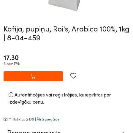
Kafija, pupiņu, Roi's, Arabica 100%, 1kg
|
8-04-459
17.30
€
bez PVN
Autentificējies vai reģistrējies, lai iepirktos par
izdevīgāku cenu.
Noliktavā 138 |
Ātrā piegāde
Preces apraksts