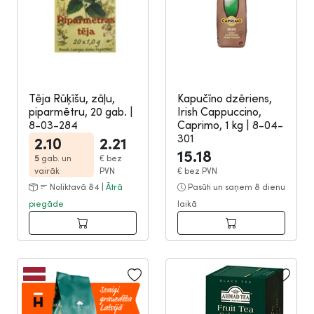
Tēja Rūķīšu, zāļu,
Kapučīno dzēriens,
piparmētru, 20 gab.
|
Irish Cappuccino,
8-03-284
Caprimo, 1 kg
|
8-04-
301
2.10
2.21
15.18
5
gab. un
€
bez
vairāk
PVN
€
bez PVN
Noliktavā 84 |
Ātrā
Pasūti un saņem 8 dienu
piegāde
laikā