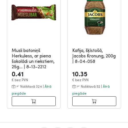
Musli batoniņš
Kafija, šķīstošā,
Herkuless, ar piena
Jacobs Kronung, 200g
šokolādi un riekstiem,
|
8-04-058
25g...
|
8-13-2212
0.41
10.35
€
bez PVN
€
bez PVN
Noliktavā 324 |
Ātrā
Noliktavā 52 |
Ātrā
piegāde
piegāde