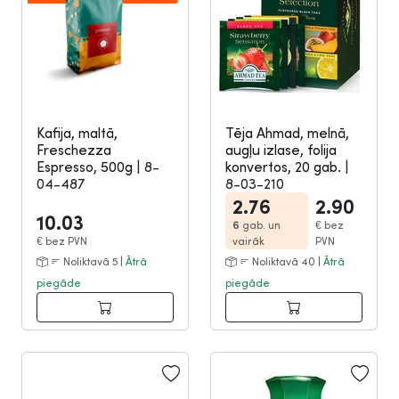
Kafija, maltā,
Tēja Ahmad, melnā,
Freschezza
augļu izlase, folija
Espresso, 500g
|
8-
konvertos, 20 gab.
|
04-487
8-03-210
2.76
2.90
10.03
6
gab. un
€
bez
€
bez PVN
vairāk
PVN
Noliktavā 5 |
Ātrā
Noliktavā 40 |
Ātrā
piegāde
piegāde