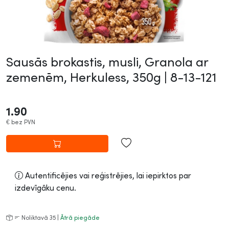
Sausās brokastis, musli, Granola ar
zemenēm, Herkuless, 350g |
8-13-121
1.90
€
bez PVN
Autentificējies vai reģistrējies, lai iepirktos par
izdevīgāku cenu.
Noliktavā 35 |
Ātrā piegāde