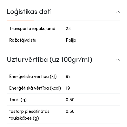
Loģistikas dati
Transporta iepakojumā
24
Ražotājvalsts
Polija
Uzturvērtība (uz 100gr/ml)
Enerģētiskā vērtība (kJ)
92
Enerģētiskā vērtība (kcal)
19
Tauki (g)
0.50
tostarp piesātinātās
0.50
taukskābes (g)