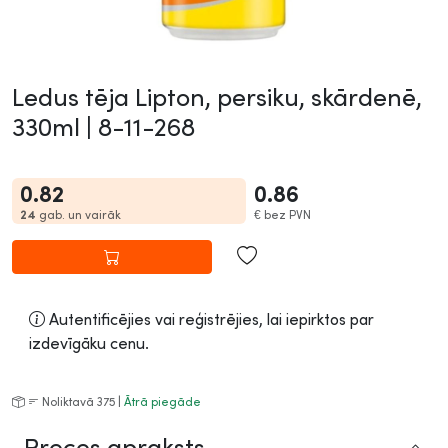
Ledus tēja Lipton, persiku, skārdenē,
330ml |
8-11-268
0.82
0.86
24
gab. un vairāk
€
bez PVN
Autentificējies vai reģistrējies, lai iepirktos par
izdevīgāku cenu.
Noliktavā 375 |
Ātrā piegāde
Preces apraksts