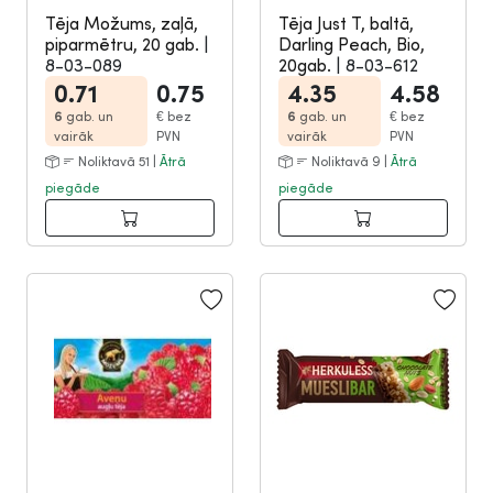
Tēja Možums, zaļā,
Tēja Just T, baltā,
piparmētru, 20 gab.
|
Darling Peach, Bio,
8-03-089
20gab.
|
8-03-612
0.71
0.75
4.35
4.58
6
gab. un
€
bez
6
gab. un
€
bez
vairāk
PVN
vairāk
PVN
Noliktavā 51 |
Ātrā
Noliktavā 9 |
Ātrā
piegāde
piegāde