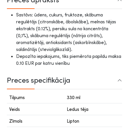
Sastāvs: ūdens, cukurs, fruktoze, skābuma
regulētājs (citronskābe, ābolskābe), melnas tējas
ekstrakts (0.12%), persiku sula no koncentrāta
(0,1%), skābuma regulētājs (nātrija citrāts),
aromatizētāji, antioksidants (askorbīnskābe),
saldinātājs (steviolglikozīdi).
Depozīta iepakojums, tiks piemērota papildu maksa
0.10 EUR par katru vienību
Preces specifikācija
Tilpums
330 ml
Veids
Ledus tēja
Zīmols
Lipton