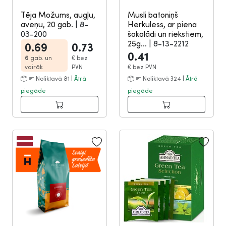
Tēja Možums, augļu,
Musli batoniņš
aveņu, 20 gab.
|
8-
Herkuless, ar piena
03-200
šokolādi un riekstiem,
25g...
|
8-13-2212
0.69
0.73
0.41
6
gab. un
€
bez
vairāk
PVN
€
bez PVN
Noliktavā 81 |
Ātrā
Noliktavā 324 |
Ātrā
piegāde
piegāde