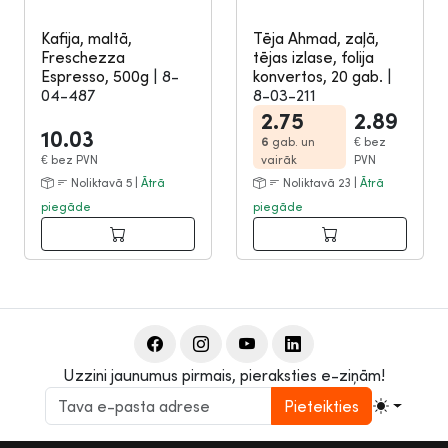
Kafija, maltā,
Tēja Ahmad, zaļā,
Freschezza
tējas izlase, folija
Espresso, 500g
|
8-
konvertos, 20 gab.
|
04-487
8-03-211
2.75
2.89
10.03
6
gab. un
€
bez
€
bez PVN
vairāk
PVN
Noliktavā 5 |
Ātrā
Noliktavā 23 |
Ātrā
piegāde
piegāde
Uzzini jaunumus pirmais, pieraksties e-ziņām!
Pieteikties