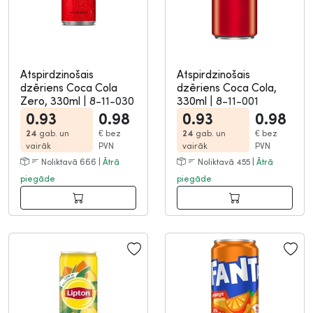
Atspirdzinošais
Atspirdzinošais
dzēriens Coca Cola
dzēriens Coca Cola,
Zero, 330ml
|
8-11-030
330ml
|
8-11-001
0.93
0.98
0.93
0.98
24
gab. un
€
bez
24
gab. un
€
bez
vairāk
PVN
vairāk
PVN
Noliktavā 666 |
Ātrā
Noliktavā 455 |
Ātrā
piegāde
piegāde