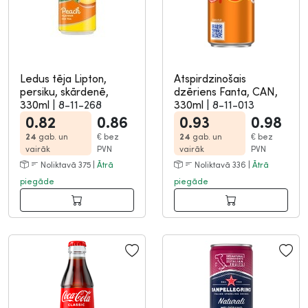
Ledus tēja Lipton,
Atspirdzinošais
persiku, skārdenē,
dzēriens Fanta, CAN,
330ml
|
8-11-268
330ml
|
8-11-013
0.82
0.86
0.93
0.98
24
gab. un
€
bez
24
gab. un
€
bez
vairāk
PVN
vairāk
PVN
Noliktavā 375 |
Ātrā
Noliktavā 336 |
Ātrā
piegāde
piegāde