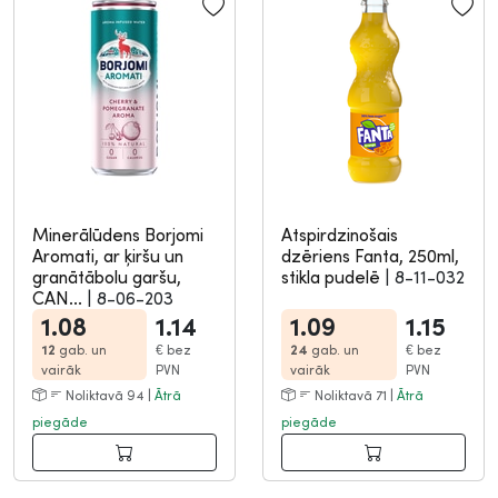
Minerālūdens Borjomi
Atspirdzinošais
Aromati, ar ķiršu un
dzēriens Fanta, 250ml,
granātābolu garšu,
stikla pudelē
|
8-11-032
CAN...
|
8-06-203
1.08
1.14
1.09
1.15
12
gab. un
€
bez
24
gab. un
€
bez
vairāk
PVN
vairāk
PVN
Noliktavā 94 |
Ātrā
Noliktavā 71 |
Ātrā
piegāde
piegāde