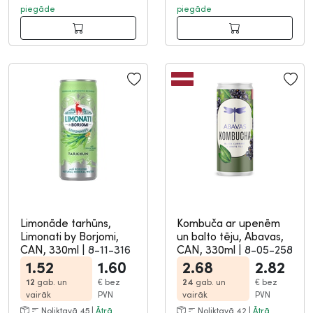
piegāde
piegāde
Limonāde tarhūns,
Kombuča ar upenēm
Limonati by Borjomi,
un balto tēju, Abavas,
CAN, 330ml
|
8-11-316
CAN, 330ml
|
8-05-258
1.52
1.60
2.68
2.82
12
gab. un
€
bez
24
gab. un
€
bez
vairāk
PVN
vairāk
PVN
Noliktavā 45 |
Ātrā
Noliktavā 42 |
Ātrā