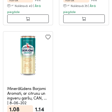
vairāk
PVN
vairāk
PVN
Noliktavā 40 |
Ātrā
Noliktavā 35 |
Ātrā
piegāde
piegāde
Minerālūdens Borjomi
Aromati, ar citrusu un
ingveru garšu, CAN, ...
|
8-06-202
1.08
1.14