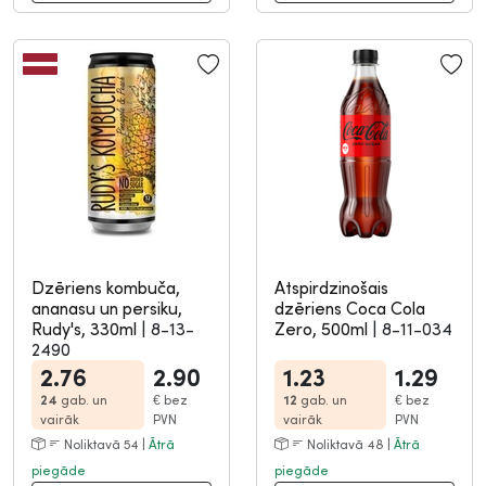
Dzēriens kombuča,
Atspirdzinošais
ananasu un persiku,
dzēriens Coca Cola
Rudy's, 330ml
|
8-13-
Zero, 500ml
|
8-11-034
2490
2.76
2.90
1.23
1.29
24
gab. un
€
bez
12
gab. un
€
bez
vairāk
PVN
vairāk
PVN
Noliktavā 54 |
Ātrā
Noliktavā 48 |
Ātrā
piegāde
piegāde