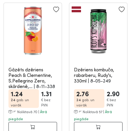
Gāzēts dzēriens
Dzēriens kombuča,
Peach & Clementine,
rabarberu, Rudy's,
S.Pellegrino Zero,
330ml
|
8-05-249
skārdenē,...
|
8-11-338
1.24
1.31
2.76
2.90
24
gab. un
€
bez
24
gab. un
€
bez
vairāk
PVN
vairāk
PVN
Noliktavā 70 |
Ātrā
Noliktavā 57 |
Ātrā
piegāde
piegāde