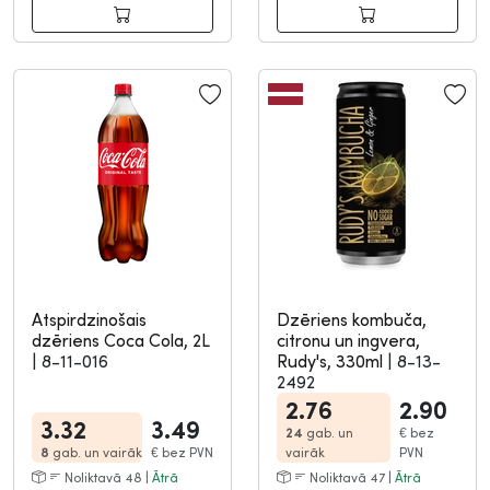
Atspirdzinošais
Dzēriens kombuča,
dzēriens Coca Cola, 2L
citronu un ingvera,
|
8-11-016
Rudy's, 330ml
|
8-13-
2492
2.76
2.90
3.32
3.49
24
gab. un
€
bez
8
gab. un vairāk
€
bez PVN
vairāk
PVN
Noliktavā 48 |
Ātrā
Noliktavā 47 |
Ātrā