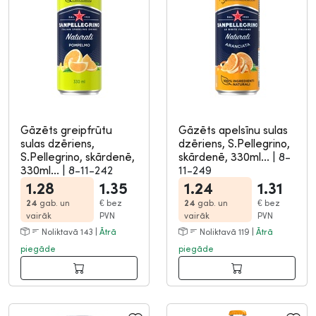
Gāzēts greipfrūtu
Gāzēts apelsīnu sulas
sulas dzēriens,
dzēriens, S.Pellegrino,
S.Pellegrino, skārdenē,
skārdenē, 330ml...
|
8-
330ml...
|
8-11-242
11-249
1.28
1.35
1.24
1.31
24
gab. un
€
bez
24
gab. un
€
bez
vairāk
PVN
vairāk
PVN
Noliktavā 143 |
Ātrā
Noliktavā 119 |
Ātrā
piegāde
piegāde