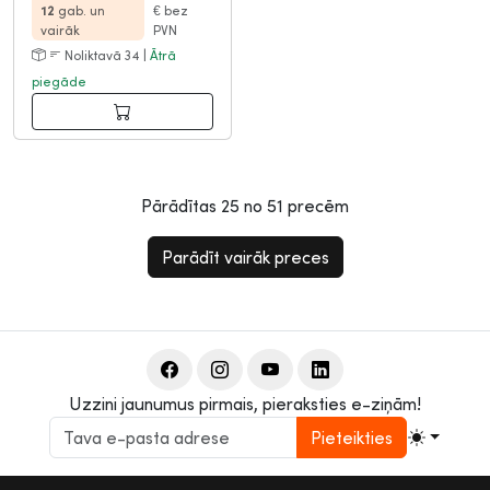
12
gab. un
€
bez
vairāk
PVN
Noliktavā 34 |
Ātrā
piegāde
Pārādītas
25
no
51
precēm
Parādīt vairāk preces
Uzzini jaunumus pirmais, pieraksties e-ziņām!
Pieteikties