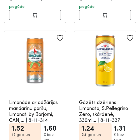
piegāde
piegāde
Limonāde ar adžārijas
Gāzēts dzēriens
mandarīnu garšu,
Limonata, S.Pellegrino
Limonati by Borjomi,
Zero, skārdenē,
CAN,...
|
8-11-314
330ml...
|
8-11-337
1.52
1.60
1.24
1.31
12
gab. un
€
bez
24
gab. un
€
bez