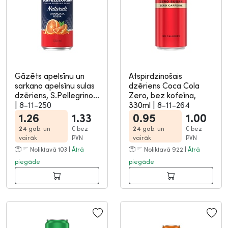
Gāzēts apelsīnu un
Atspirdzinošais
sarkano apelsīnu sulas
dzēriens Coca Cola
dzēriens, S.Pellegrino...
Zero, bez kofeīna,
|
8-11-250
330ml
|
8-11-264
1.26
1.33
0.95
1.00
24
gab. un
€
bez
24
gab. un
€
bez
vairāk
PVN
vairāk
PVN
Noliktavā 103 |
Ātrā
Noliktavā 922 |
Ātrā
piegāde
piegāde