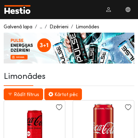
Galvenā lapa
..
Dzērieni
Limonādes
Limonādes
Rādīt filtrus
Kārtot pēc