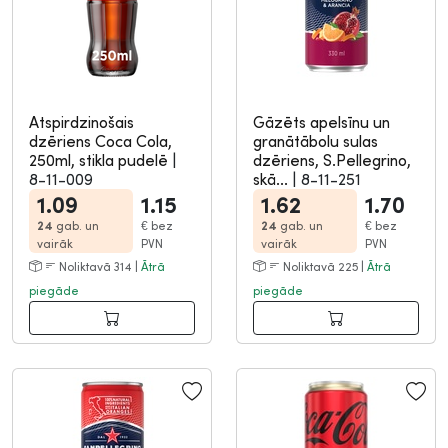
Atspirdzinošais
Gāzēts apelsīnu un
dzēriens Coca Cola,
granātābolu sulas
250ml, stikla pudelē
|
dzēriens, S.Pellegrino,
8-11-009
skā...
|
8-11-251
1.09
1.15
1.62
1.70
24
gab. un
€
bez
24
gab. un
€
bez
vairāk
PVN
vairāk
PVN
Noliktavā 314 |
Ātrā
Noliktavā 225 |
Ātrā
piegāde
piegāde