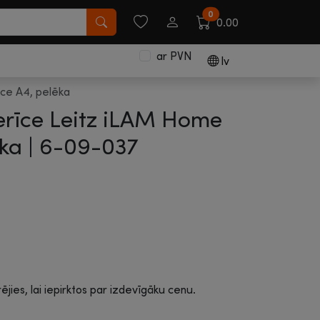
0
0.00
ar PVN
lv
ce A4, pelēka
erīce Leitz iLAM Home
ka |
6-09-037
rējies, lai iepirktos par izdevīgāku cenu.