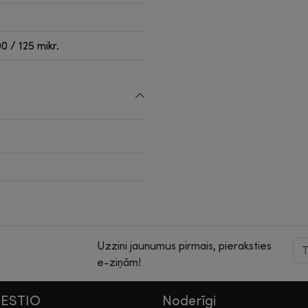
0 / 125 mikr.
Uzzini jaunumus pirmais, pieraksties
e-ziņām!
HESTIO
Noderīgi