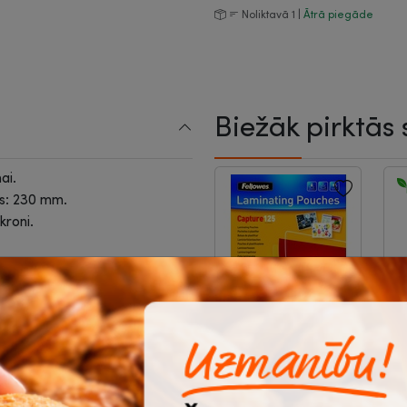
Noliktavā 1 |
Ātrā piegāde
Biežāk pirktās 
ai.
s: 230 mm.
kroni.
 / 125 mikr
zums: 0.4 mm.
-16%
īdzinātu dokumentu
Kabatas
P
laminēšanai A6,
O