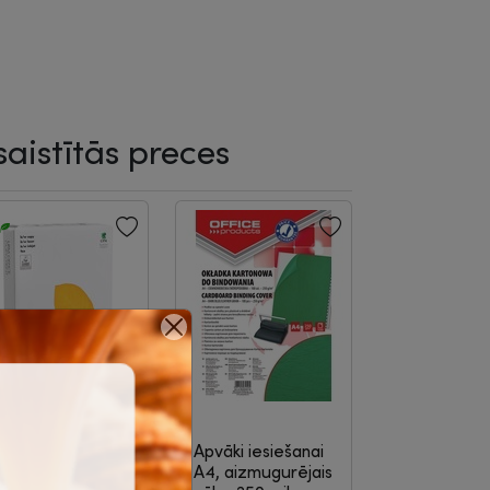
saistītās preces
apīrs A4, UPM
Apvāki iesiešanai
ffice copy/print
A4, aizmugurējais