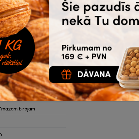
125 mikr.,
|
lietošanas beigām.
Fellowes, 100gab.
as kabatas.
|
3-06-158
10.25
12.22
€
bez PVN
Noliktavā 15 |
Ātrā
piegāde
Ā
Pirkt
25 mikroni
m/min
/mazam birojam
m