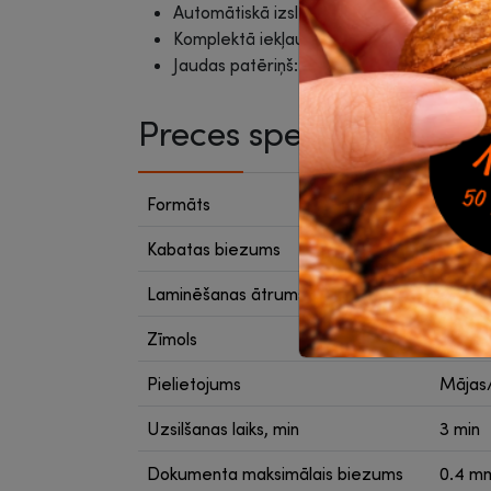
Automātiskā izslēgšanās 30 minūtes pēc 
Komplektā iekļautas 5 gab. A4 laminēšan
Jaudas patēriņš: 285 W.
Preces specifikācija
Formāts
A4
Kabatas biezums
75 - 1
Laminēšanas ātrums mm/min
310 m
Zīmols
Leitz
Pielietojums
Mājas
Uzsilšanas laiks, min
3 min
Dokumenta maksimālais biezums
0.4 m