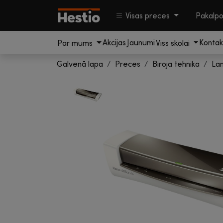
Visas preces
Pakalp
Akcijas
Jaunumi
Kontak
Par mums
Viss skolai
Galvenā lapa
Preces
Biroja tehnika
Lam