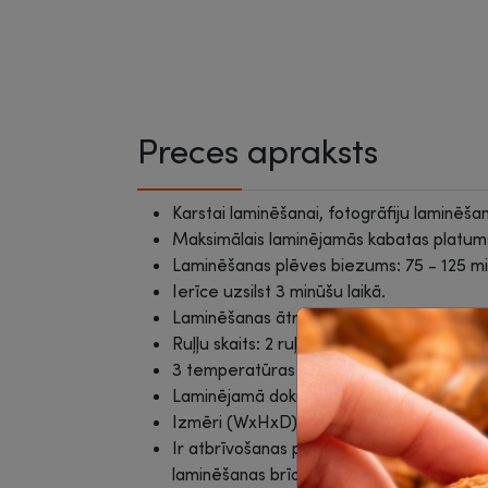
Preces apraksts
Karstai laminēšanai, fotogrāfiju laminēšan
Maksimālais laminējamās kabatas platum
Laminēšanas plēves biezums: 75 - 125 mi
Ierīce uzsilst 3 minūšu laikā.
Laminēšanas ātrums: 31 cm/min.
Ruļļu skaits: 2 ruļļi.
3 temperatūras režīmi: 80 mikr / 100 mikr
Laminējamā dokumenta maksimālais bie
Izmēri (WxHxD): 128 x 76 x 370 mm.
Ir atbrīvošanas poga, lai izņemtu vai izl
laminēšanas brīdī.