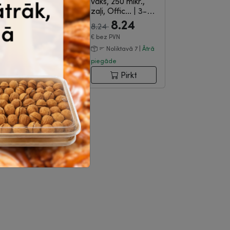
2-02-195
vāks, 250 mikr.,
zaļi, Offic...
|
3-
3.32
3.42
06-391
8.24
8.24
20
pac. un
€
bez
vairāk
PVN
€
bez PVN
Noliktavā 9514 |
Noliktavā 7 |
Ātrā
trā piegāde
piegāde
Pirkt
Pirkt