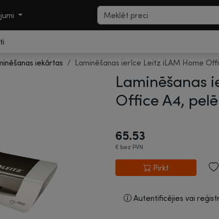
ojumi
ti
inēšanas iekārtas
Laminēšanas ierīce Leitz iLAM Home Offi
Laminēšanas i
Office A4, pelē
65.53
€
bez PVN
Pirkt
Autentificējies vai reģist