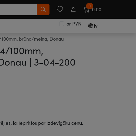
0
0.00
ar PVN
lv
4/100mm, brūna/melna, Donau
A4/100mm,
Donau |
3-04-200
rējies, lai iepirktos par izdevīgāku cenu.