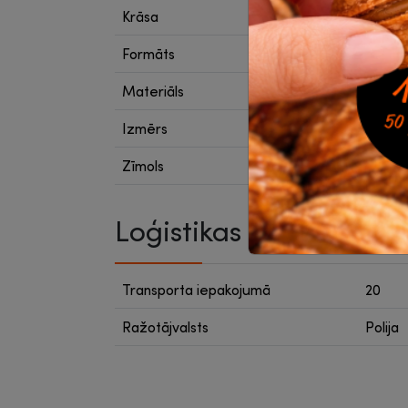
Krāsa
Brūna
Formāts
A4
Materiāls
Karton
Izmērs
100 x 
Zīmols
Donau
Loģistikas dati
Transporta iepakojumā
20
Ražotājvalsts
Polija