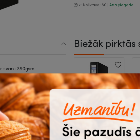
Noliktavā 180 |
Ātrā piegāde
Biežāk pirktās 
ar svaru 390gsm.
as vai garākās puses.
-5%
Mape reģistrs 50
mm, melna,
a