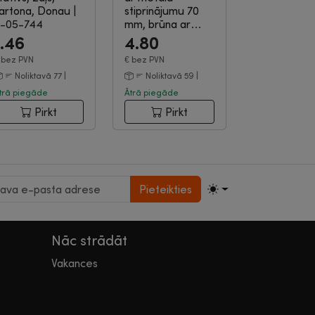
artona, Donau
|
stiprinājumu 70
-05-744
mm, brūna ar
kārbu...
|
3-02-
1.46
4.80
147
€
bez PVN
€
bez PVN
Noliktavā 77 |
Noliktavā 59 |
trā piegāde
Ātrā piegāde
Pirkt
Pirkt
Pieteikties
Nāc strādāt
Vakances