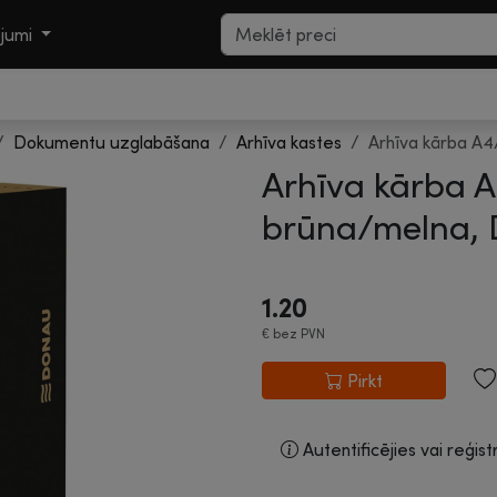
ojumi
Dokumentu uzglabāšana
Arhīva kastes
Arhīva kārba A
Arhīva kārba 
brūna/melna, 
1.20
€
bez PVN
Pirkt
Autentificējies vai reģist