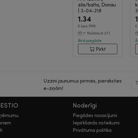
zila/balta, Donau
k
|
3-04-218
3
1.34
€
bez PVN
Noliktavā 27 |
Ātrā piegāde
Ā
Pirkt
Uzzini jaunumus pirmais, pieraksties
e-ziņām!
HESTIO
Noderīgi
zņēmumu
Piegādes nosacījumi
oriem
Iepirkšanās noteikumi
ti
Privātuma politika