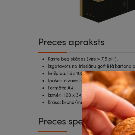
Preces apraksts
Kaste bez skābes (virs > 7,5 pH).
Izgatavots no trīsslāņu gofrētā kartona 
Ietilpība: līdz 1000 loksnēm ar 80 gsm.
Īpašais dizains ļauj kastei stāvēt uz īsāk
Formāts: A4.
Izmēri: 100 x 340 x 297mm.
Krāsa: brūna/melna.
Preces specifikācija