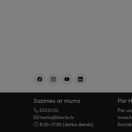
Sazinies ar mums
Par 
63331122
Par u
hestio@hestio.lv
Invest
8:30-17:00 (darba dienās)
Kontak