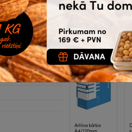
Premium
|
3-02-
A
784
l
c
2.53
2.66
4
€
bez PVN
Noliktavā 72 |
s
Ātrā piegāde
p
340 x 297 mm
Pirkt
Arhīva kārba
A4/120mm,
s