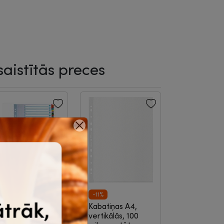
saistītās preces
-8%
-11%
Dokumentu
Kabatiņas A4,
tdalītāji, 1-20,
vertikālās, 100