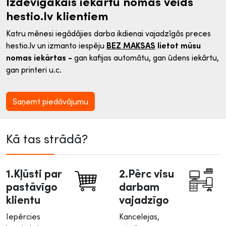
Izdevīgākais iekārtu nomas veids
hestio.lv klientiem
Katru mēnesi iegādājies darba ikdienai vajadzīgās preces
hestio.lv un izmanto iespēju
BEZ MAKSAS
lietot mūsu
nomas iekārtas -
gan kafijas automātu, gan ūdens iekārtu,
gan printeri u.c.
Saņemt piedāvājumu
Kā tas strādā?
1.Kļūsti par
2.Pērc visu
pastāvīgo
darbam
klientu
vajadzīgo
Iepērcies
Kancelejas,