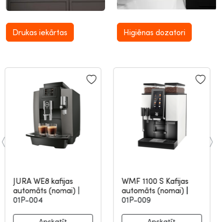
Drukas iekārtas
Higiēnas dozatori
JURA WE8 kafijas
WMF 1100 S Kafijas
automāts (nomai)
|
automāts (nomai)
|
01P-004
01P-009
Apskatīt
Apskatīt