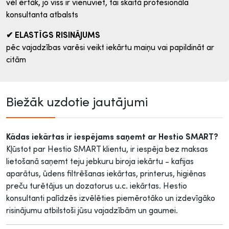
vēl ērtāk, jo viss ir vienuviet, tai skaitā profesionāla
konsultanta atbalsts
✔ ELASTĪGS RISINĀJUMS
pēc vajadzības varēsi veikt iekārtu maiņu vai papildināt ar
citām
Biežāk uzdotie jautājumi
Kādas iekārtas ir iespējams saņemt ar Hestio SMART?
Kļūstot par Hestio SMART klientu, ir iespēja bez maksas
lietošanā saņemt teju jebkuru biroja iekārtu - kafijas
aparātus, ūdens filtrēšanas iekārtas, printerus, higiēnas
preču turētājus un dozatorus u.c. iekārtas. Hestio
konsultanti palīdzēs izvēlēties piemērotāko un izdevīgāko
risinājumu atbilstoši jūsu vajadzībām un gaumei.