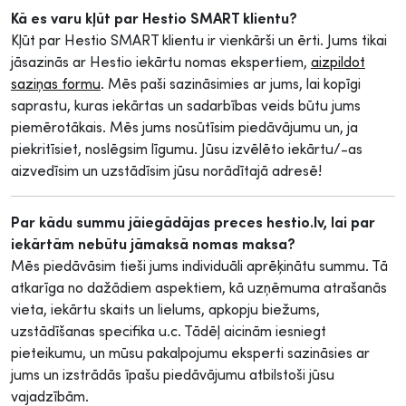
Kā es varu kļūt par Hestio SMART klientu?
Kļūt par Hestio SMART klientu ir vienkārši un ērti. Jums tikai
jāsazinās ar Hestio iekārtu nomas ekspertiem,
aizpildot
saziņas formu
. Mēs paši sazināsimies ar jums, lai kopīgi
saprastu, kuras iekārtas un sadarbības veids būtu jums
piemērotākais. Mēs jums nosūtīsim piedāvājumu un, ja
piekritīsiet, noslēgsim līgumu. Jūsu izvēlēto iekārtu/-as
aizvedīsim un uzstādīsim jūsu norādītajā adresē!
Par kādu summu jāiegādājas preces hestio.lv, lai par
iekārtām nebūtu jāmaksā nomas maksa?
Mēs piedāvāsim tieši jums individuāli aprēķinātu summu. Tā
atkarīga no dažādiem aspektiem, kā uzņēmuma atrašanās
vieta, iekārtu skaits un lielums, apkopju biežums,
uzstādīšanas specifika u.c. Tādēļ aicinām iesniegt
pieteikumu, un mūsu pakalpojumu eksperti sazināsies ar
jums un izstrādās īpašu piedāvājumu atbilstoši jūsu
vajadzībām.