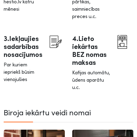
hestio.lv katru
pārtikas,
mēnesi
saimniecības
preces u.c.
3.Iekļaujies
4.Lieto
sadarbības
iekārtas
nosacījumos
BEZ nomas
maksas
Par kuriem
iepriekš būsim
Kafijas automātu,
vienojušies
ūdens aparātu
u.c.
Biroja iekārtu veidi nomai