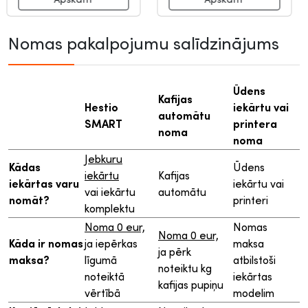
Nomas pakalpojumu salīdzinājums
Ūdens
Kafijas
Hestio
iekārtu vai
automātu
SMART
printera
noma
noma
Jebkuru
Kādas
Ūdens
iekārtu
Kafijas
iekārtas varu
iekārtu vai
vai iekārtu
automātu
nomāt?
printeri
komplektu
Noma 0 eur,
Nomas
Noma 0 eur,
Kāda ir nomas
ja iepērkas
maksa
ja pērk
maksa?
līgumā
atbilstoši
noteiktu kg
noteiktā
iekārtas
kafijas pupiņu
vērtībā
modelim