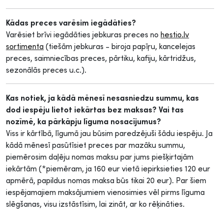
Kādas preces varēsim iegādāties?
Varēsiet brīvi iegādāties jebkuras preces no
hestio.lv
sortimenta
(tiešām jebkuras - biroja papīŗu, kancelejas
preces, saimniecības preces, pārtiku, kafiju, kārtridžus,
sezonālās preces u.c.).
Kas notiek, ja kādā mēnesī nesasniedzu summu, kas
dod iespēju lietot iekārtas bez maksas? Vai tas
nozīmē, ka pārkāpju līguma nosacījumus?
Viss ir kārtībā, līgumā jau būsim paredzējuši šādu iespēju. Ja
kādā mēnesī pasūtīsiet preces par mazāku summu,
piemērosim daļēju nomas maksu par jums piešķirtajām
iekārtām (*piemēram, ja 160 eur vietā iepirksieties 120 eur
apmērā, papildus nomas maksa būs tikai 20 eur). Par šiem
iespējamajiem maksājumiem vienosimies vēl pirms līguma
slēgšanas, visu izstāstīsim, lai zināt, ar ko rēķināties.