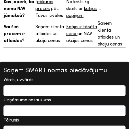
Kas jāpērk, lai
Jebkuras
Noteikts kg
noma NAV
preces
pēc
skaits ar
kafijas
-
jāmaksā?
Tavas izvēles
pupiņām
Saņem
Vai šīm
Saņem klienta
Kafijai ir fiksēta
klienta
precēm ir
atlaides un
cena
un NAV
atlaides un
atlaides?
akciju cenas
akcijas cenas
akciju cenas
Saņem SMART nomas piedāvājumu
Vārds, uzvārds
Uzņēmuma nosaukums
Tālrunis